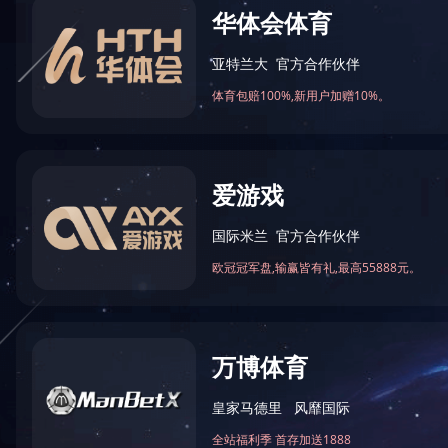
公司新闻
行业资讯
产品知识
2018滤材技术交流会在温州成功举办
由浙江瑞安汽摩配协会滤清器分会主办、万豪集团山东龙
德复合材料科技股份有限公司承办的“2018滤材技术交流
会”于8月4日在浙江温州举行。浙江瑞安滤清器协会会长、
2018-08-05
浙江环球滤清器公司董事长刘万斌先生；协会执行会长、
浙江福茂德滤清器公司董事长曹云华先生；协会理事、山
东万豪集团龙德科技公司董事长尹培农先生；协会的副会
长、理事以及80余…