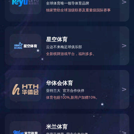
孔杰、困难群众许奎美家中，送上慰问金并送去慰
问品，走访慰问老党员、困难群众，为他们送去党
和政府企业的关怀与温暖。集团总经理王红旗，集
关于我们
团党委副…
公司概况
公司场景
公司生产线
资质荣誉
企业文化
产品中心
食品级包装用纸系列
工业滤纸系列
医疗用纸系列
特种纸系列
生活用纸系列
KY.COM
新闻资讯
公司新闻
行业资讯
产品知识
下属公司
万豪纸业
山东龙德
玉龙造纸
纸业化工