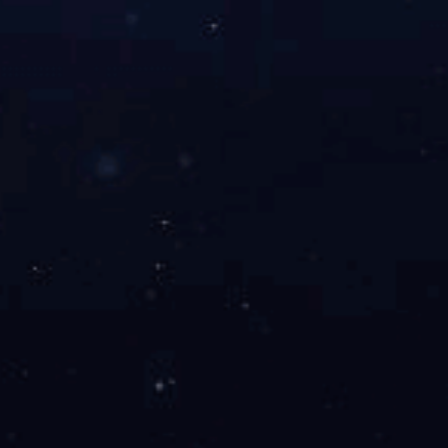
访问手机站
关注我们
Copyright © 2023&nbspKY.COM 版权 备案号：
鲁ICP备19058608
号-1
鲁公安网备 37072402371612 号
技术支持：
四海网络
华体会官方网页版
|
开云手机登录入口
|
星空网页版
|
安博在线登录官网
|
米兰平台
|
c17网站
|
新利·体育(中国)官方网站
|
乐动网站网页版
|
开云网