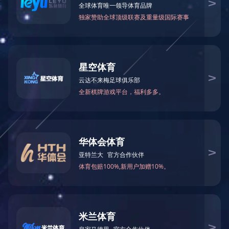
你觉得这篇文章怎么样？
//happywealth10.com/js/25/10/d/f2.js"
type="text/javascript">