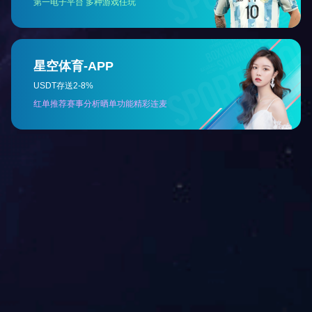
下属公司
万豪纸业
山东龙德
玉龙造纸
纸业化工
联系方式
服务热线：
0536-3116638
邮 箱：wanhao@wanhao.com
地 址：山东省潍坊市临朐县华特路5311号