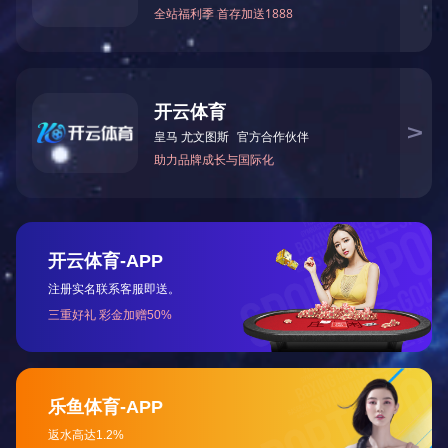
万豪集团尊师重教工作荣获各级党委政府表彰
2023-09-10
集团领导走访慰问陡沟社区困难党员群众
2021-06-24
加速赶超再发力 加压奋进正当时
2023-09-06
一封感谢信 满满信任情
2023-09-12
万豪纸业集团举办庆“七•一”文艺演出活动
2021-06-30
网友评论
管理员
该内容暂无评论